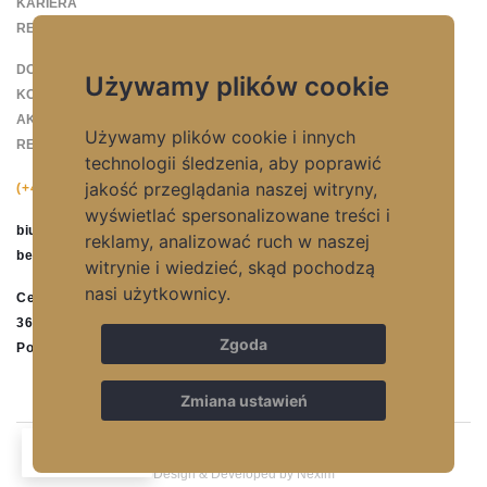
KARIERA
REFERENCJE
DO POBRANIA
Używamy plików cookie
KONTAKT
AKTUALNOŚCI
Używamy plików cookie i innych
REGULAMIN SKLEPU INTERNETOWEGO
technologii śledzenia, aby poprawić
jakość przeglądania naszej witryny,
(+48) 17 77 28 761
wyświetlać spersonalizowane treści i
biuro@betmar.pl
reklamy, analizować ruch w naszej
betmar@betmar.pl
witrynie i wiedzieć, skąd pochodzą
nasi użytkownicy.
Centralna 44
36-051 Górno
Zgoda
Polska
Zmiana ustawień
PL
© {2026} BETMAR Wszystkie Prawa Zastrzeżone
Design & Developed by Nexim