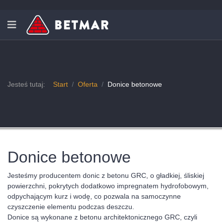
Jesteś tutaj:
Start
Oferta
Donice betonowe
Donice betonowe
Jesteśmy producentem donic z betonu GRC, o gładkiej, śliskiej
powierzchni, pokrytych dodatkowo impregnatem hydrofobowym,
odpychającym kurz i wodę, co pozwala na samoczynne
czyszczenie elementu podczas deszczu.
Donice są wykonane z betonu architektonicznego GRC, czyli