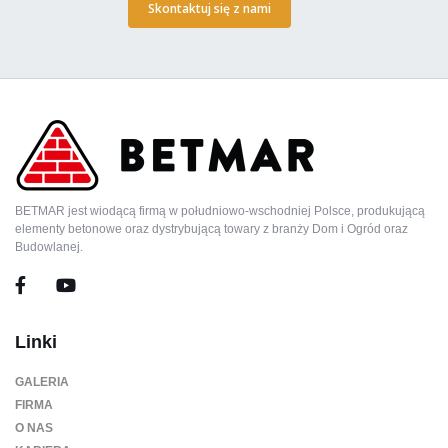
Skontaktuj się z nami
BETMAR jest wiodącą firmą w południowo-wschodniej Polsce, produkującą
elementy betonowe oraz dystrybującą towary z branży Dom i Ogród oraz
Budowlanej.
Linki
GALERIA
FIRMA
O NAS