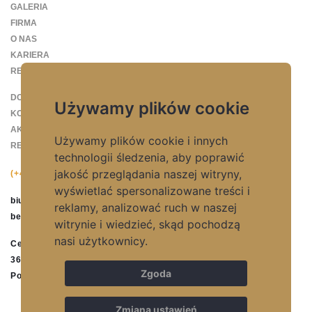
GALERIA
FIRMA
O NAS
KARIERA
REFERENCJE
DO POBRANIA
Używamy plików cookie
KONTAKT
AKTUALNOŚCI
Używamy plików cookie i innych
REGULAMIN SKLEPU INTERNETOWEGO
technologii śledzenia, aby poprawić
jakość przeglądania naszej witryny,
(+48) 17 77 28 761
wyświetlać spersonalizowane treści i
biuro@betmar.pl
reklamy, analizować ruch w naszej
betmar@betmar.pl
witrynie i wiedzieć, skąd pochodzą
nasi użytkownicy.
Centralna 44
36-051 Górno
Zgoda
Polska
Zmiana ustawień